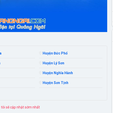
a
Huyện Đức Phổ
n
Huyện Lý Sơn
Huyện Nghĩa Hành
Huyện Sơn Tịnh
g tôi sẽ cập nhật sớm nhất