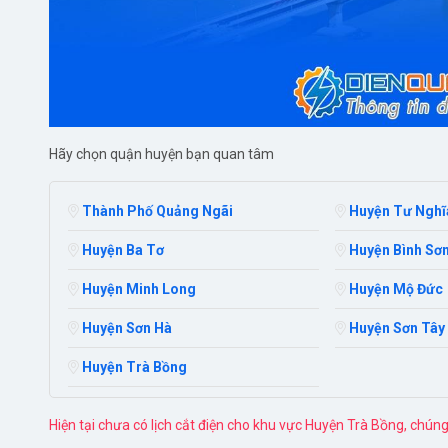
Hãy chọn quận huyện bạn quan tâm
Thành Phố Quảng Ngãi
Huyện Tư Nghĩ
Huyện Ba Tơ
Huyện Bình Sơ
Huyện Minh Long
Huyện Mộ Đức
Huyện Sơn Hà
Huyện Sơn Tây
Huyện Trà Bồng
Hiện tại chưa có lịch cắt điện cho khu vực Huyện Trà Bồng, chún