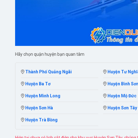
Hãy chọn quận huyện bạn quan tâm
Thành Phố Quảng Ngãi
Huyện Tư Nghĩ
Huyện Ba Tơ
Huyện Bình Sơ
Huyện Minh Long
Huyện Mộ Đức
Huyện Sơn Hà
Huyện Sơn Tây
Huyện Trà Bồng
Hiện tại chưa có lịch cắt điện cho khu vực Huyện Sơn Tây, chúng