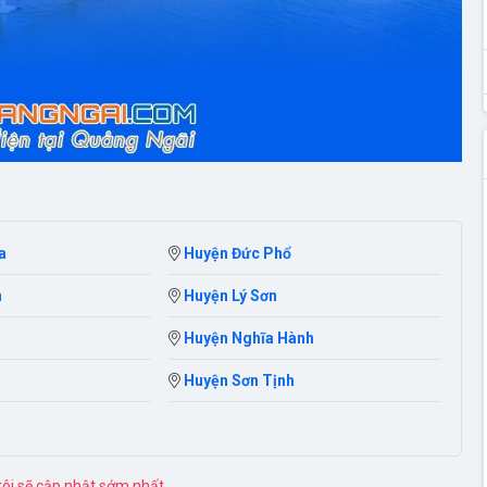
a
Huyện Đức Phổ
n
Huyện Lý Sơn
Huyện Nghĩa Hành
Huyện Sơn Tịnh
 tôi sẽ cập nhật sớm nhất